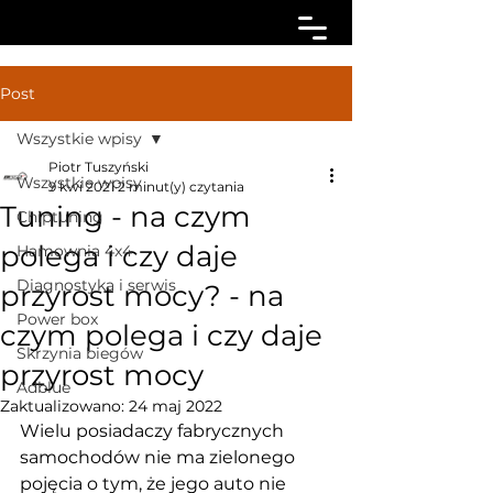
Post
Wszystkie wpisy
Piotr Tuszyński
Wszystkie wpisy
9 kwi 2021
2 minut(y) czytania
Tuning - na czym
Chiptuning
polega i czy daje
Hamownia 4x4
Diagnostyka i serwis
przyrost mocy? - na
Power box
czym polega i czy daje
Skrzynia biegów
przyrost mocy
Adblue
Zaktualizowano:
24 maj 2022
Wielu posiadaczy fabrycznych 
samochodów nie ma zielonego 
pojęcia o tym, że jego auto nie 