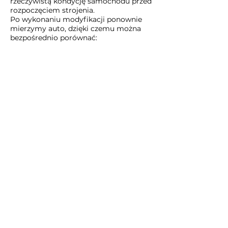
rzeczywistą kondycję samochodu przed
rozpoczęciem strojenia.
Po wykonaniu modyfikacji ponownie
mierzymy auto, dzięki czemu można
bezpośrednio porównać:
serię → wynik po modyfikacji
Nie opieramy się wyłącznie na
deklarowanym przyroście — efekt
potwierdzamy pomiarem.
EMsetup
Chiptuning • Hamownia 4x4