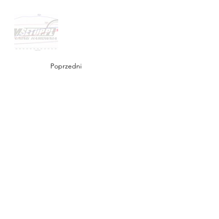
Poprzedni
Następny
EMSETUP
Tel.:
511-790-900
E-mail:
emsetup@wp.pl
ul. Okrężna 1