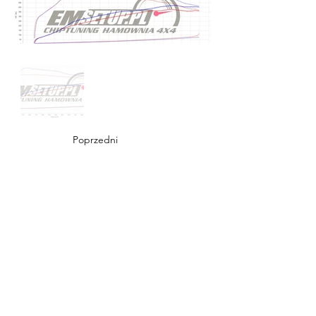
Poprzedni
Następny
EMSETUP
Tel.:
511-790-900
E-mail:
emsetup@wp.pl