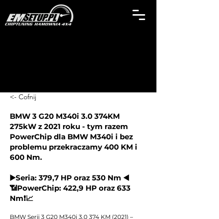
<- Cofnij
BMW 3 G20 M340i 3.0 374KM
275kW z 2021 roku - tym razem
PowerChip dla BMW M340i i bez
problemu przekraczamy 400 KM i
600 Nm.
▶️Seria: 379,7 HP oraz 530 Nm ◀️
📶PowerChip: 422,9 HP oraz 633
Nm❗📈
BMW Serii 3 G20 M340i 3.0 374 KM (2021) –