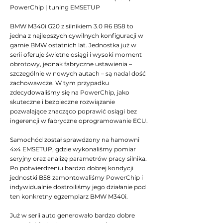
PowerChip | tuning EMSETUP
BMW M340i G20 z silnikiem 3.0 R6 B58 to
jedna z najlepszych cywilnych konfiguracji w
gamie BMW ostatnich lat. Jednostka już w
serii oferuje świetne osiągi i wysoki moment
obrotowy, jednak fabryczne ustawienia –
szczególnie w nowych autach – są nadal dość
zachowawcze. W tym przypadku
zdecydowaliśmy się na PowerChip, jako
skuteczne i bezpieczne rozwiązanie
pozwalające znacząco poprawić osiągi bez
ingerencji w fabryczne oprogramowanie ECU.
Samochód został sprawdzony na hamowni
4x4 EMSETUP, gdzie wykonaliśmy pomiar
seryjny oraz analizę parametrów pracy silnika.
Po potwierdzeniu bardzo dobrej kondycji
jednostki B58 zamontowaliśmy PowerChip i
indywidualnie dostroiliśmy jego działanie pod
ten konkretny egzemplarz BMW M340i.
Już w serii auto generowało bardzo dobre