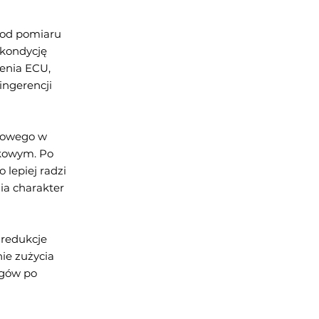
 od pomiaru
 kondycję
jenia ECU,
ingerencji
towego w
tkowym. Po
 lepiej radzi
ia charakter
 redukcje
ie zużycia
ągów po