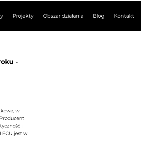
y
Projekty
Obszar działania
Blog
Kontakt
roku -
ytkowe, w
 Producent
tyczność i
 ECU jest w