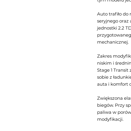
Auto trafiło d
seryjnego oraz 
jednostki 2.2 T
przygotowanego
mechanicznej.
Zakres modyfi
niskim i średn
Stage 1 Transit 
sobie z ładunki
auta i komfort 
Zwiększona elas
biegów. Przy sp
paliwa w porów
modyfikacji.