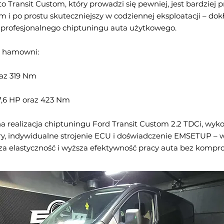
o Transit Custom, który prowadzi się pewniej, jest bardziej
 i po prostu skuteczniejszy w codziennej eksploatacji – dok
d profesjonalnego chiptuningu auta użytkowego.
z hamowni:
raz 319 Nm
67,6 HP oraz 423 Nm
a realizacja chiptuningu Ford Transit Custom 2.2 TDCi, wy
ry, indywidualne strojenie ECU i doświadczenie EMSETUP – w
a elastyczność i wyższa efektywność pracy auta bez komp