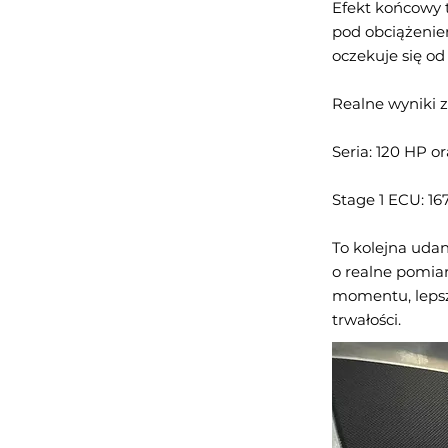
Efekt końcowy t
pod obciążeniem
oczekuje się o
Realne wyniki 
Seria: 120 HP o
Stage 1 ECU: 1
To kolejna udan
o realne pomia
momentu, lepsz
trwałości.