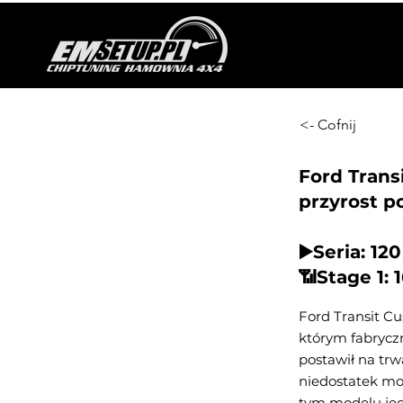
<- Cofnij
Ford Trans
przyrost p
▶️Seria: 12
📶Stage 1: 
Ford Transit Cu
którym fabrycz
postawił na trw
niedostatek mo
tym modelu jed