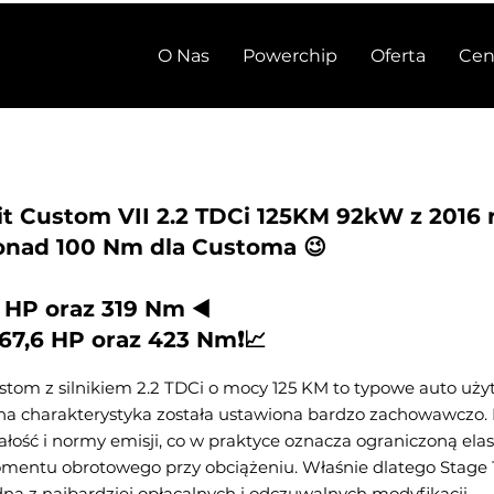
O Nas
Powerchip
Oferta
Cen
it Custom VII 2.2 TDCi 125KM 92kW z 2016 
onad 100 Nm dla Customa 😉
0 HP oraz 319 Nm ◀️
167,6 HP oraz 423 Nm❗📈
stom z silnikiem 2.2 TDCi o mocy 125 KM to typowe auto uż
na charakterystyka została ustawiona bardzo zachowawczo.
ałość i normy emisji, co w praktyce oznacza ograniczoną elas
mentu obrotowego przy obciążeniu. Właśnie dlatego Stage 1
ną z najbardziej opłacalnych i odczuwalnych modyfikacji.