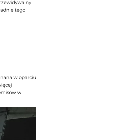
 przewidywalny
ładnie tego
konana w oparciu
ięcej
romisów w