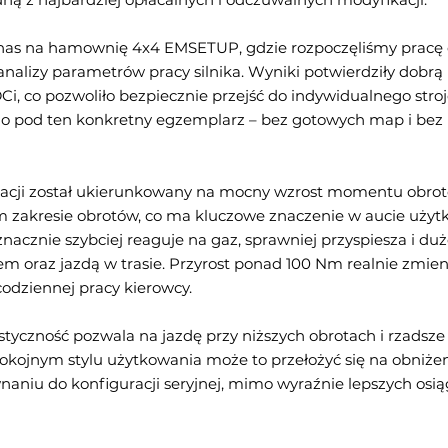
o nas na hamownię 4x4 EMSETUP, gdzie rozpoczęliśmy pracę
analizy parametrów pracy silnika. Wyniki potwierdziły dobrą
DCi, co pozwoliło bezpiecznie przejść do indywidualnego stro
 pod ten konkretny egzemplarz – bez gotowych map i bez 
kacji został ukierunkowany na mocny wzrost momentu obro
im zakresie obrotów, co ma kluczowe znaczenie w aucie uży
znacznie szybciej reaguje na gaz, sprawniej przyspiesza i dużo
em oraz jazdą w trasie. Przyrost ponad 100 Nm realnie zmien
codziennej pracy kierowcy.
tyczność pozwala na jazdę przy niższych obrotach i rzadsze
okojnym stylu użytkowania może to przełożyć się na obniżen
naniu do konfiguracji seryjnej, mimo wyraźnie lepszych osi