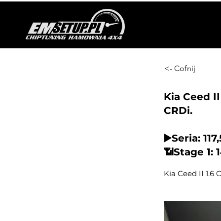
<- Cofnij
Kia Ceed II
CRDi.
▶️Seria: 11
📶Stage 1:
Kia Ceed II 1.6 