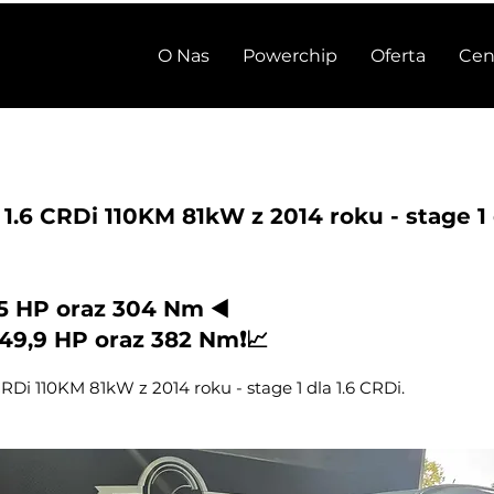
O Nas
Powerchip
Oferta
Cen
 1.6 CRDi 110KM 81kW z 2014 roku - stage 1 
7,5 HP oraz 304 Nm ◀️
 149,9 HP oraz 382 Nm❗📈
CRDi 110KM 81kW z 2014 roku - stage 1 dla 1.6 CRDi.