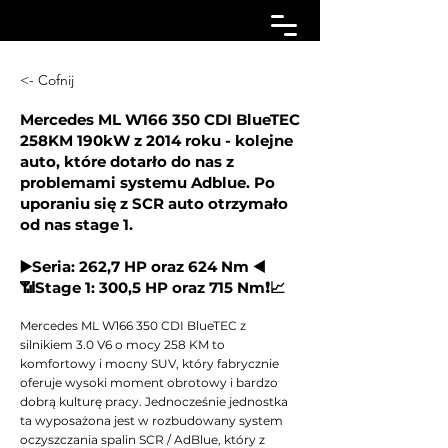
<- Cofnij
Mercedes ML W166 350 CDI BlueTEC
258KM 190kW z 2014 roku - kolejne
auto, które dotarło do nas z
problemami systemu Adblue. Po
uporaniu się z SCR auto otrzymało
od nas stage 1.
▶️Seria: 262,7 HP oraz 624 Nm ◀️
📶Stage 1: 300,5 HP oraz 715 Nm❗📈
Mercedes ML W166 350 CDI BlueTEC z
silnikiem 3.0 V6 o mocy 258 KM to
komfortowy i mocny SUV, który fabrycznie
oferuje wysoki moment obrotowy i bardzo
dobrą kulturę pracy. Jednocześnie jednostka
ta wyposażona jest w rozbudowany system
oczyszczania spalin SCR / AdBlue, który z