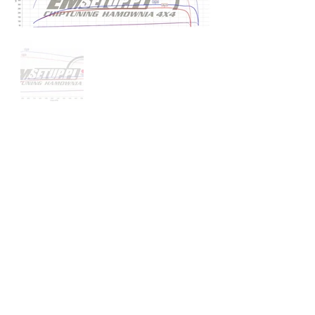
Poprzedni
Następny
EMsetup
Chiptuning • Hamownia 4x4
Kontakt
511 790 900
emsetup@wp.pl
ul. Okrężna 1