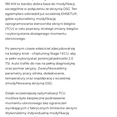
190 KM to bardzo dobra baza do modyfikacji,
szczególnie w połączeniu ze skrzynią DSG. Ten
egzemplarz odwiedził już wcześniej EMSETUP,
gdzie wykonaliśmy modyfikację
oprogramowania sterownika skrzyni biegów
(TCU) w celu poprawy strategii zmiany biegów
i wykorzystania dostępnego momentu
obrotowego.
Po pewnym czasie właściciel zdecydował się
na kolejny krok – chiptuning Stage 1 ECU, aby
w pełni wykorzystać potencjał jednostki 2.0
TSI. Auto trafiło do nas na pełną diagnostykę
oraz pomiar seryjny. Zweryfikowaliśmy
parametry pracy silnika, doładowanie,
temperatury oraz współpracę z wcześniej
zmodyfikowaną skrzynią DSG.
Dzięki wcześniejszej optymalizacji TCU
możliwe było bezpieczne podniesienie
momentu obrotowego bez ograniczeń
wynikających z fabrycznych limiterów skrzyni.
Wykonaliśmy indywidualną modyfikację