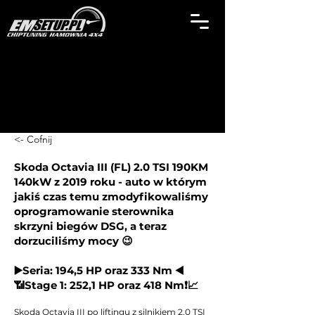
<- Cofnij
Skoda Octavia III (FL) 2.0 TSI 190KM
140kW z 2019 roku - auto w którym
jakiś czas temu zmodyfikowaliśmy
oprogramowanie sterownika
skrzyni biegów DSG, a teraz
dorzuciliśmy mocy 😉
▶️Seria: 194,5 HP oraz 333 Nm ◀️
📶Stage 1: 252,1 HP oraz 418 Nm❗📈
Skoda Octavia III po liftingu z silnikiem 2.0 TSI