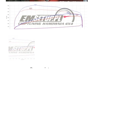
Poprzedni
Następny
EMSETUP
Tel.:
511-790-900