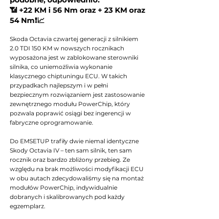
📶 +22 KM i 56 Nm oraz + 23 KM oraz
54 Nm❗📈
Skoda Octavia czwartej generacji z silnikiem
2.0 TDI 150 KM w nowszych rocznikach
wyposażona jest w zablokowane sterowniki
silnika, co uniemożliwia wykonanie
klasycznego chiptuningu ECU. W takich
przypadkach najlepszym i w pełni
bezpiecznym rozwiązaniem jest zastosowanie
zewnętrznego modułu PowerChip, który
pozwala poprawić osiągi bez ingerencji w
fabryczne oprogramowanie.
Do EMSETUP trafiły dwie niemal identyczne
Skody Octavia IV – ten sam silnik, ten sam
rocznik oraz bardzo zbliżony przebieg. Ze
względu na brak możliwości modyfikacji ECU
w obu autach zdecydowaliśmy się na montaż
modułów PowerChip, indywidualnie
dobranych i skalibrowanych pod każdy
egzemplarz.