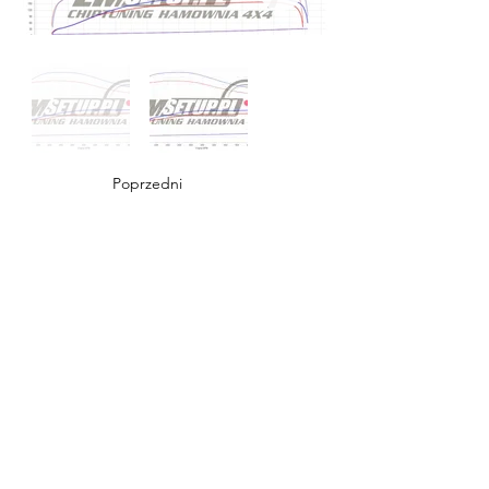
Poprzedni
Następny
EMSETUP
Tel.:
511-790-900
E-mail:
emsetup@wp.pl