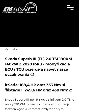
<- Cofnij
Skoda Superb III (FL) 2.0 TSI 190KM
140kW Z 2020 roku - modyfikacja
ECU i TCU przerosła nawet nasze
oczekiwania 😉
▶️Seria: 188,4 HP oraz 333 Nm ◀️
📶Stage 1: 249,6 HP oraz 438 Nm❗📈
Škoda Superb III po liftingu z silnikiem 2.0 TSI o
mocy 190 KM to bardzo udana konfiguracja,
łącząca wysoki komfort jazdy z dobrymi