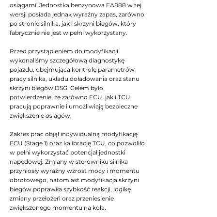
osiągami. Jednostka benzynowa EA888 w tej
wersji posiada jednak wyraźny zapas, zarówno
po stronie silnika, jak i skrzyni biegów, który
fabrycznie nie jest w pełni wykorzystany.
Przed przystąpieniem do modyfikacji
wykonaliśmy szczegółową diagnostykę
pojazdu, obejmującą kontrolę parametrów
pracy silnika, układu doładowania oraz stanu
skrzyni biegów DSG. Celem było
potwierdzenie, że zarówno ECU, jak i TCU
pracują poprawnie i umożliwiają bezpieczne
zwiększenie osiągów.
Zakres prac objął indywidualną modyfikację
ECU (Stage 1) oraz kalibrację TCU, co pozwoliło
w pełni wykorzystać potencjał jednostki
napędowej. Zmiany w sterowniku silnika
przyniosły wyraźny wzrost mocy i momentu
obrotowego, natomiast modyfikacja skrzyni
biegów poprawiła szybkość reakcji, logikę
zmiany przełożeń oraz przeniesienie
zwiększonego momentu na koła.