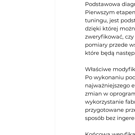
Podstawowa diag
Pierwszym etapem
tuningu, jest po
dzięki której możn
zweryfikować, cz
pomiary przede w
które będą nastę
Właściwe modyfik
Po wykonaniu pod
najważniejszego 
zmian w oprogramo
wykorzystanie fab
przygotowane prz
sposób bez ingeren
Końcowa weryfika