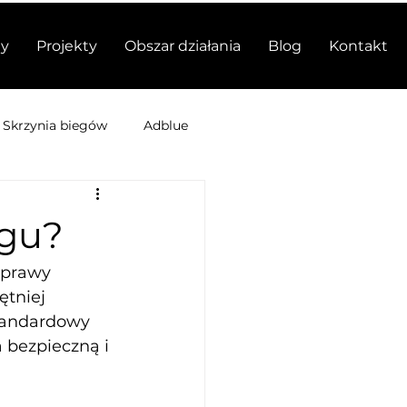
y
Projekty
Obszar działania
Blog
Kontakt
Skrzynia biegów
Adblue
ngu?
oprawy 
ętniej 
tandardowy 
 bezpieczną i 