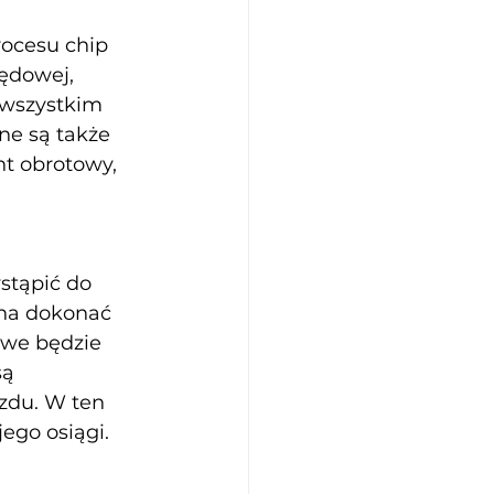
ocesu chip 
ędowej, 
 wszystkim 
e są także 
t obrotowy, 
tąpić do 
na dokonać 
we będzie 
ą 
zdu. W ten 
ego osiągi.