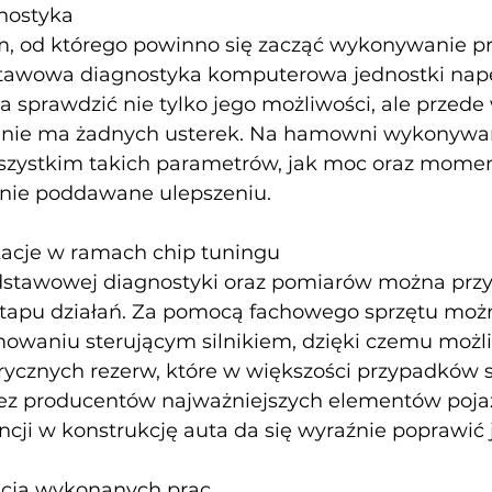
nostyka
, od którego powinno się zacząć wykonywanie pr
dstawowa diagnostyka komputerowa jednostki nap
a sprawdzić nie tylko jego możliwości, ale przede
y nie ma żadnych usterek. Na hamowni wykonywan
szystkim takich parametrów, jak moc oraz momen
pnie poddawane ulepszeniu.
acje w ramach chip tuningu
stawowej diagnostyki oraz pomiarów można przys
etapu działań. Za pomocą fachowego sprzętu moż
waniu sterującym silnikiem, dzięki czemu możli
rycznych rezerw, które w większości przypadków s
ez producentów najważniejszych elementów poja
cji w konstrukcję auta da się wyraźnie poprawić j
cja wykonanych prac