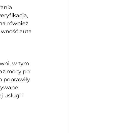
ania 
ryfikacja, 
na również 
awność auta 
wni, w tym 
az mocy po 
o poprawiły 
zywane 
 usługi i 