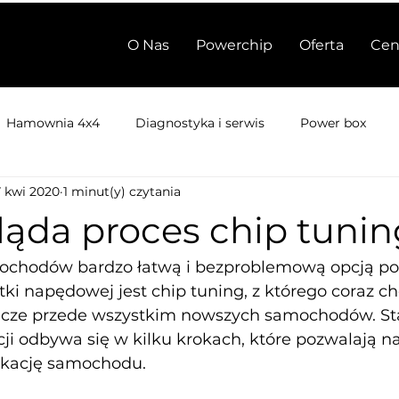
O Nas
Powerchip
Oferta
Cen
Hamownia 4x4
Diagnostyka i serwis
Power box
7 kwi 2020
1 minut(y) czytania
ląda proces chip tuni
ochodów bardzo łatwą i bezproblemową opcją p
ki napędowej jest chip tuning, z którego coraz ch
dacze przede wszystkim nowszych samochodów. S
ji odbywa się w kilku krokach, które pozwalają na
ikację samochodu.