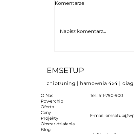
Komentarze
Napisz komentarz...
Check Engine wraca po
skasowaniu błędu –
dlaczego i co zrobić?
EMSETUP
chiptuning
|
hamownia 4x4
|
diag
O Nas
Tel.:
511-790-900
Powerchip
Oferta
Ceny
E-mail:
emsetup@wp
Projekty
Obszar działania
Blog