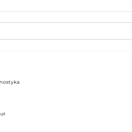
Po wymianie turbo auto
Dlac
dalej nie ma mocy –
Kied
dlaczego?
kied
nostyka
.pl