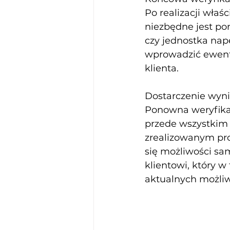
Po realizacji wła
niezbędne jest po
czy jednostka na
wprowadzić ewentu
klienta.
Dostarczenie wyn
Ponowna weryfika
przede wszystkim
zrealizowanym pro
się możliwości sa
klientowi, który w
aktualnych możliw