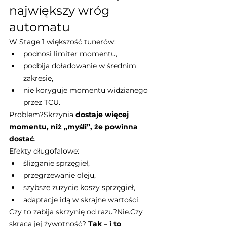
największy wróg 
automatu
W Stage 1 większość tunerów:
podnosi limiter momentu,
podbija doładowanie w średnim 
zakresie,
nie koryguje momentu widzianego 
przez TCU.
Problem?Skrzynia 
dostaje więcej 
momentu, niż „myśli”, że powinna 
dostać
.
Efekty długofalowe:
ślizganie sprzęgieł,
przegrzewanie oleju,
szybsze zużycie koszy sprzęgieł,
adaptacje idą w skrajne wartości.
Czy to zabija skrzynię od razu?Nie.Czy 
skraca jej żywotność? 
Tak – i to 