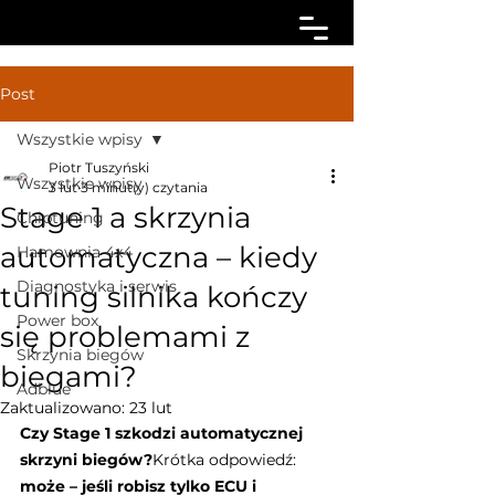
Post
Wszystkie wpisy
Piotr Tuszyński
Wszystkie wpisy
3 lut
3 minut(y) czytania
Stage 1 a skrzynia
Chiptuning
automatyczna – kiedy
Hamownia 4x4
Diagnostyka i serwis
tuning silnika kończy
Power box
się problemami z
Skrzynia biegów
biegami?
Adblue
Zaktualizowano:
23 lut
Czy Stage 1 szkodzi automatycznej 
skrzyni biegów?
Krótka odpowiedź: 
może – jeśli robisz tylko ECU i 