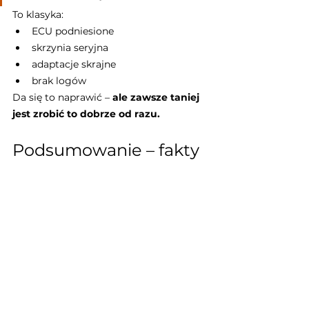
To klasyka:
ECU podniesione
skrzynia seryjna
adaptacje skrajne
brak logów
Da się to naprawić – 
ale zawsze taniej 
jest zrobić to dobrze od razu.
Podsumowanie – fakty 
zamiast mitów
Stage 1 
nie musi
 niszczyć skrzyni
Stage 1 
bez kontroli 
momentu
 może skrzynię zajechać
TCU to 
nie marketing
, tylko 
narzędzie
Automat nie wybacza „gotowców”
Jeśli chcesz:
więcej mocy