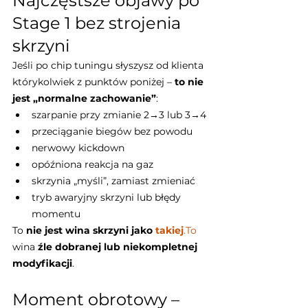
Najczęstsze objawy po 
Stage 1 bez strojenia 
skrzyni
Jeśli po chip tuningu słyszysz od klienta 
którykolwiek z punktów poniżej – 
to nie 
jest „normalne zachowanie”
:
szarpanie przy zmianie 2→3 lub 3→4
przeciąganie biegów bez powodu
nerwowy kickdown
opóźniona reakcja na gaz
skrzynia „myśli”, zamiast zmieniać
tryb awaryjny skrzyni lub błędy 
momentu
To 
nie jest wina skrzyni jako 
takiej
.To
wina 
źle dobranej lub niekompletnej 
modyfikacji
.
Moment obrotowy – 