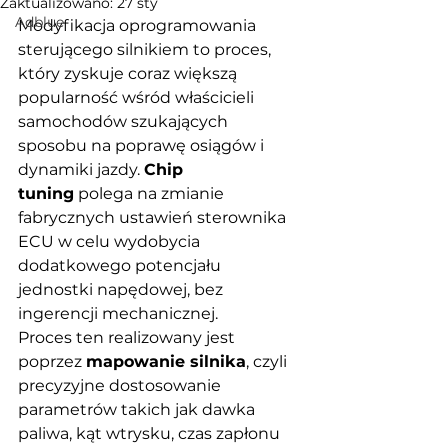
Zaktualizowano:
27 sty
Adblue
Modyfikacja oprogramowania 
sterującego silnikiem to proces, 
który zyskuje coraz większą 
popularność wśród właścicieli 
samochodów szukających 
sposobu na poprawę osiągów i 
dynamiki jazdy. 
Chip 
tuning
 polega na zmianie 
fabrycznych ustawień sterownika 
ECU w celu wydobycia 
dodatkowego potencjału 
jednostki napędowej, bez 
ingerencji mechanicznej.
Proces ten realizowany jest 
poprzez 
mapowanie silnika
, czyli 
precyzyjne dostosowanie 
parametrów takich jak dawka 
paliwa, kąt wtrysku, czas zapłonu 