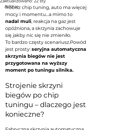
Zaktualizowano:
22 sty
Adblue
Robisz chip tuning, auto ma więcej 
mocy i momentu…a mimo to 
nadal muli
, reakcja na gaz jest 
opóźniona, a skrzynia zachowuje 
się jakby nic się nie zmieniło.
To bardzo częsty scenariusz.Powód 
jest prosty: 
seryjna automatyczna 
skrzynia biegów nie jest 
przygotowana na wyższy 
moment po tuningu silnika.
Strojenie skrzyni 
biegów po chip 
tuningu – dlaczego jest 
konieczne?
Fabryczna skrzynia automatyczna 