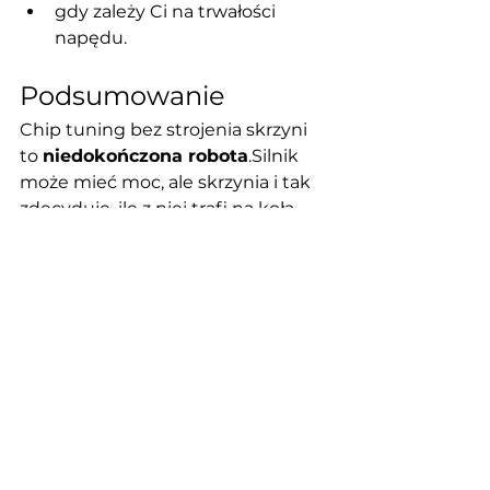
gdy zależy Ci na trwałości 
napędu.
Podsumowanie
Chip tuning bez strojenia skrzyni 
to 
niedokończona robota
.Silnik 
może mieć moc, ale skrzynia i tak 
zdecyduje, ile z niej trafi na koła.
Jeśli chcesz:
realnych efektów,
szybszej reakcji,
płynnej jazdy,
dłuższej żywotności skrzyni,
to 
tuning TCU po chip tuningu 
silnika ma po prostu sens.
Zastanawiasz się, czy 
Twoja skrzynia nadaje 