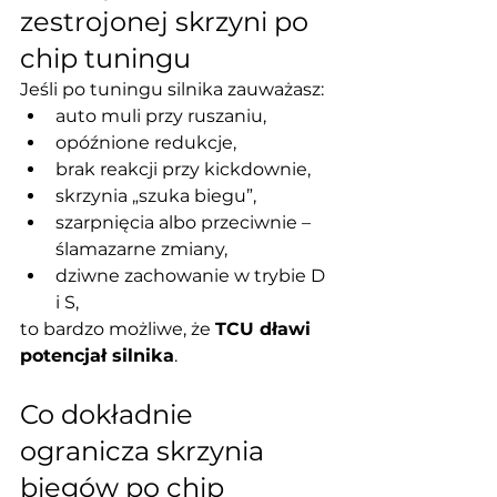
zestrojonej skrzyni po 
chip tuningu
Jeśli po tuningu silnika zauważasz:
auto muli przy ruszaniu,
opóźnione redukcje,
brak reakcji przy kickdownie,
skrzynia „szuka biegu”,
szarpnięcia albo przeciwnie – 
ślamazarne zmiany,
dziwne zachowanie w trybie D 
i S,
to bardzo możliwe, że 
TCU dławi 
potencjał silnika
.
Co dokładnie 
ogranicza skrzynia 
biegów po chip 