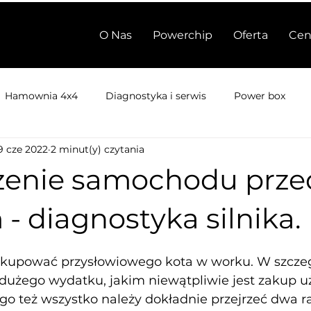
O Nas
Powerchip
Oferta
Cen
Hamownia 4x4
Diagnostyka i serwis
Power box
9 cze 2022
2 minut(y) czytania
enie samochodu prze
 diagnostyka silnika.
i kupować przysłowiowego kota w worku. W szczegól
 dużego wydatku, jakim niewątpliwie jest zakup 
o też wszystko należy dokładnie przejrzeć dwa raz