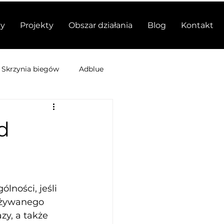
y
Projekty
Obszar działania
Blog
Kontakt
Skrzynia biegów
Adblue
d
ności, jeśli 
używanego 
y, a także 