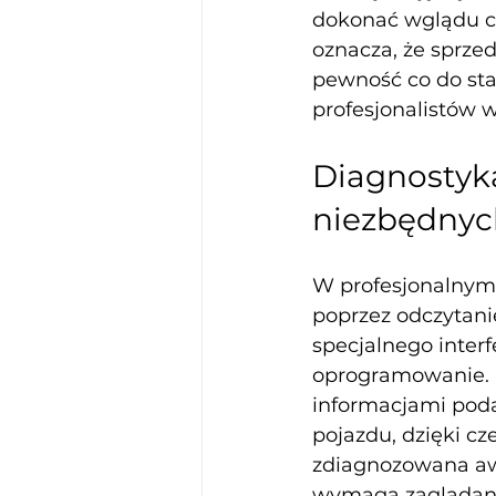
dokonać wglądu cz
oznacza, że sprzed
pewność co do sta
profesjonalistów 
Diagnostyka
niezbędnyc
W profesjonalnym 
poprzez odczytan
specjalnego inter
oprogramowanie. 
informacjami pod
pojazdu, dzięki c
zdiagnozowana awar
wymaga zaglądani