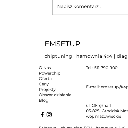
Napisz komentarz...
Check Engine wraca po
skasowaniu błędu –
dlaczego i co zrobić?
EMSETUP
chiptuning
|
hamownia 4x4
|
diag
O Nas
Tel.:
511-790-900
Powerchip
Oferta
Ceny
E-mail:
emsetup@wp
Projekty
Obszar działania
Blog
ul. Okrężna 1
05-825 Grodzisk Maz
woj. mazowieckie