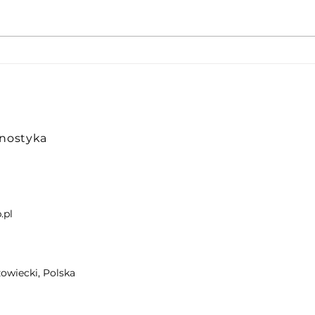
Po wymianie turbo auto
Auto
dalej nie ma mocy –
co m
dlaczego?
nostyka
.pl
owiecki, Polska