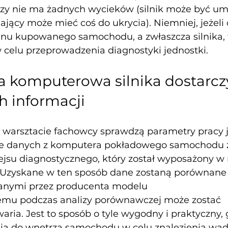
y nie ma żadnych wycieków (silnik może być umyt
ający może mieć coś do ukrycia). Niemniej, jeżeli
nu kupowanego samochodu, a zwłaszcza silnika, t
w celu przeprowadzenia diagnostyki jednostki.
 komputerowa silnika dostarczy
h informacji
warsztacie fachowcy sprawdzą parametry pracy j
ie danych z komputera pokładowego samochodu 
fejsu diagnostycznego, który został wyposażony w
Uzyskane w ten sposób dane zostaną porównane 
anymi przez producenta modelu
zemu podczas analizy porównawczej może zostać 
ia. Jest to sposób o tyle wygodny i praktyczny, 
a do wnętrza samochodu w celu znalezienia wad