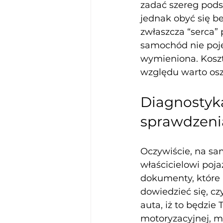
zadać szereg pod
jednak obyć się b
zwłaszcza “serca” 
samochód nie poje
wymieniona. Koszt 
względu warto osz
Diagnostyka
sprawdzen
Oczywiście, na s
właścicielowi poja
dokumenty, które 
dowiedzieć się, c
auta, iż to będzie
motoryzacyjnej, mo