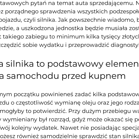
stawowych pytań na temat auta sprzedającemu. 
ez porządnego sprawdzenia wszystkich podzespołó
pojazdu, czyli silnika. Jak powszechnie wiadomo, 
dzie, a uszkodzona jednostka będzie musiała zos
takiego zabiegu to minimum kilka tysięcy złotych
czędzić sobie wydatku i przeprowadzić diagnostyk
 silnika to podstawowy elemen
ia samochodu przed kupnem
amym początku powinieneś zadać kilka podstawow
zdu o częstotliwość wymianę oleju oraz jego rodzaj
mogłyby to potwierdzić. Przy dużym przebiegu wa
zy wymieniany był rozrząd, gdyż może okazać się p
 Twój kolejny wydatek. Nawet nie posiadając specj
żesz również samodzielnie sprawdzić stan silnika