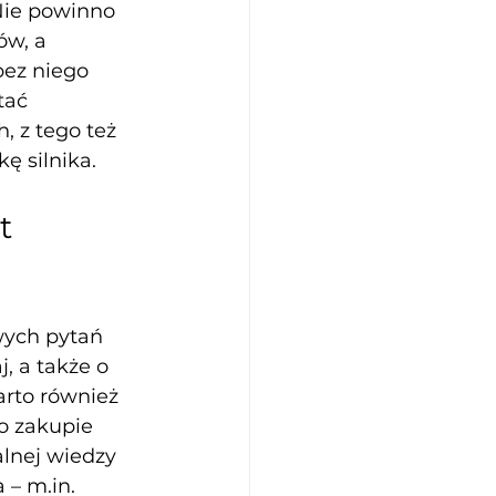
Nie powinno 
w, a 
bez niego 
tać 
, z tego też 
ę silnika.
t 
ych pytań 
, a także o 
rto również 
o zakupie 
alnej wiedzy 
 – m.in.