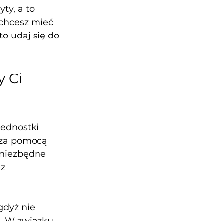
y, a to 
 chcesz mieć 
o udaj się do 
 Ci 
ednostki 
za pomocą 
 niezbędne 
z 
gdyż nie 
. W związku 